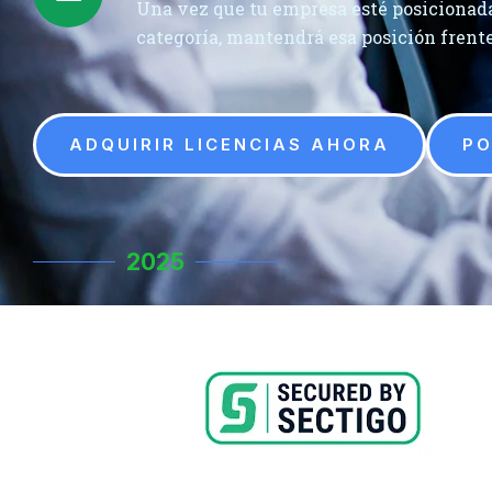
Una vez que tu empresa esté posicionada
categoría, mantendrá esa posición frent
ADQUIRIR LICENCIAS AHORA
PO
2025