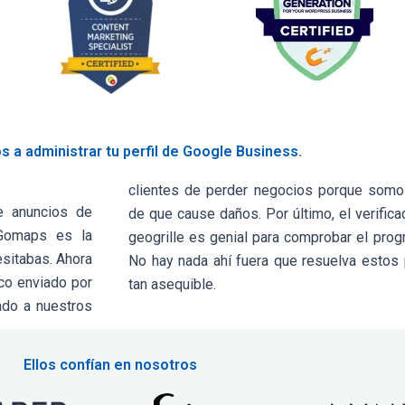
 a administrar tu perfil de Google Business.
clientes de perder negocios porque somo
e anuncios de
ón de visibilidad
 Gomaps es la
no, gano, gano.
esitabas. Ahora
 y a un precio
ico enviado por
tan asequible.
ado a nuestros
Ellos confían en nosotros