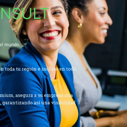
NSULT
del mundo
en toda tu región e incluso en todo
remium, asegura a su empresa una
a, garantizando así una visibilidad