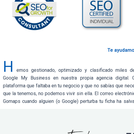
Te ayudamos
H
emos gestionado, optimizado y clasificado miles d
de que cause daños. Por último, el verificador de clasificaci
Google My Business en nuestra propia agencia digital.
geogrille es genial para comprobar el progreso de tu SEO. Ga
plataforma que faltaba en tu negocio y que no sabías que nec
No hay nada ahí fuera que resuelva estos problemas tan bien
que la tenemos, no podemos vivir sin ella. El correo electrón
Gomaps cuando alguien (o Google) perturba tu ficha ha salv